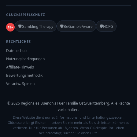
GLÜCKSSPIELSCHUTZ
🛡️
🛡️
🛡️
Gambling Therapy
BeGambleAware
NCPG
18+
RECHTLICHES
Datenschutz
Nutzungsbedingungen
Affiliate-Hinweis
Bewertungsmethodik
Verantw. Spielen
© 2026 Regionales Buendnis Fuer Familie Ostwuerttemberg. Alle Rechte
vorbehalten.
Diese Website dient nur zu Informations- und Unterhaltungszwecken.
Glücksspiel birgt Risiken — setzen Sie nie mehr als Sie sich leisten können zu
verlieren. Nur für Personen ab 18 Jahren. Wenn Glücksspiel Ihr Leben
beeinträchtigt, suchen Sie oben Hilfe.